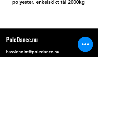
polyester, enkelskikt tål 2000kg
PoleDance.nu
hassleholm@poledance.nu
Tel: 0736389544
Handla
grepp
merch
stänger X-pole
Vår butik