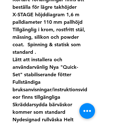
beställa för lägre takhöjder
X-STAGE höjddiagram 1,6 m
palldiameter 110 mm pallhöjd
Tillgänglig i krom, rostfritt stål,
mässing, silikon och powder
coat. Spinning & statisk som
standard .
Lätt att installera och
användarvänlig Nya "Quick-
Set" stabiliserande fötter
Fullständiga
bruksanvisningar/instruktionsvid
eor finns tillgängliga
Skräddarsydda bärväskor
kommer som standard
Nydesignad rullväska Helt
portabel poledance-scen för
fullständig frihet.